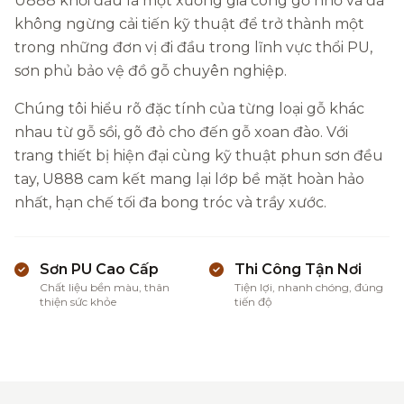
U888 khởi đầu là một xưởng gia công gỗ nhỏ và đã
không ngừng cải tiến kỹ thuật để trở thành một
trong những đơn vị đi đầu trong lĩnh vực thổi PU,
sơn phủ bảo vệ đồ gỗ chuyên nghiệp.
Chúng tôi hiểu rõ đặc tính của từng loại gỗ khác
nhau từ gỗ sồi, gõ đỏ cho đến gỗ xoan đào. Với
trang thiết bị hiện đại cùng kỹ thuật phun sơn đều
tay, U888 cam kết mang lại lớp bề mặt hoàn hảo
nhất, hạn chế tối đa bong tróc và trầy xước.
Sơn PU Cao Cấp
Thi Công Tận Nơi
Chất liệu bền màu, thân
Tiện lợi, nhanh chóng, đúng
thiện sức khỏe
tiến độ