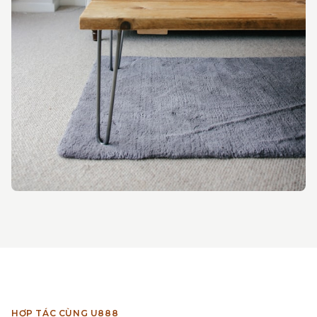
HỢP TÁC CÙNG U888