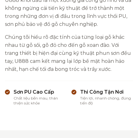
U888 khởi đầu là một xưởng gia công gỗ nhỏ và đã
không ngừng cải tiến kỹ thuật để trở thành một
trong những đơn vị đi đầu trong lĩnh vực thổi PU,
sơn phủ bảo vệ đồ gỗ chuyên nghiệp.
Chúng tôi hiểu rõ đặc tính của từng loại gỗ khác
nhau từ gỗ sồi, gõ đỏ cho đến gỗ xoan đào. Với
trang thiết bị hiện đại cùng kỹ thuật phun sơn đều
tay, U888 cam kết mang lại lớp bề mặt hoàn hảo
nhất, hạn chế tối đa bong tróc và trầy xước.
Sơn PU Cao Cấp
Thi Công Tận Nơi
Chất liệu bền màu, thân
Tiện lợi, nhanh chóng, đúng
thiện sức khỏe
tiến độ