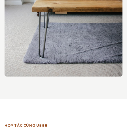
HỢP TÁC CÙNG U888