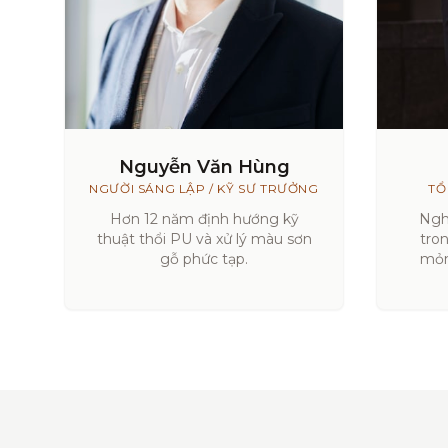
Nguyễn Văn Hùng
NGƯỜI SÁNG LẬP / KỸ SƯ TRƯỞNG
TỔ
Hơn 12 năm định hướng kỹ
Ngh
thuật thổi PU và xử lý màu sơn
tro
gỗ phức tạp.
mỏn