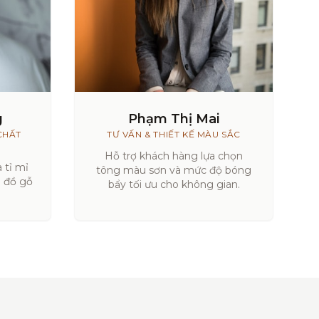
g
Phạm Thị Mai
CHẤT
TƯ VẤN & THIẾT KẾ MÀU SẮC
Hỗ trợ khách hàng lựa chọn
 tỉ mỉ
tông màu sơn và mức độ bóng
a đồ gỗ
bẩy tối ưu cho không gian.