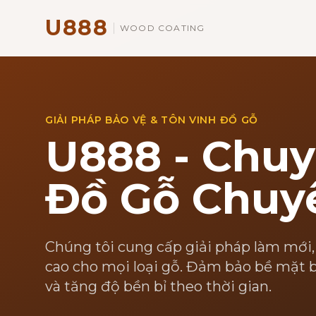
U888
WOOD COATING
GIẢI PHÁP BẢO VỆ & TÔN VINH ĐỒ GỖ
U888 - Chuy
Đồ Gỗ Chuy
Chúng tôi cung cấp giải pháp làm mới,
cao cho mọi loại gỗ. Đảm bảo bề mặt b
và tăng độ bền bỉ theo thời gian.