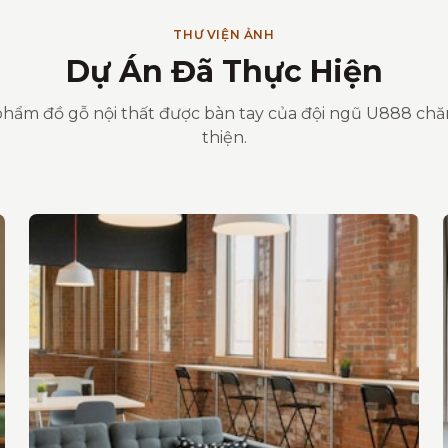
THƯ VIỆN ẢNH
Dự Án Đã Thực Hiện
hẩm đồ gỗ nội thất được bàn tay của đội ngũ U888 ch
thiện.