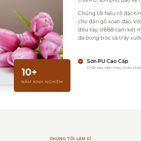
thổi PU, sơn phủ bảo vệ
Chúng tôi hiểu rõ đặc tín
cho đến gỗ xoan đào. Với
đều tay, U888 cam kết ma
đa bong tróc và trầy xước
Sơn PU Cao Cấp
Chất liệu bền màu, thân thiệ
10+
NĂM KINH NGHIỆM
CHÚNG TÔI LÀM GÌ