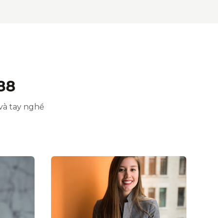
88
và tay nghề