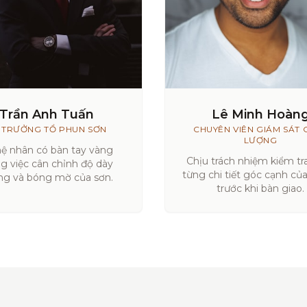
Trần Anh Tuấn
Lê Minh Hoàn
 TRƯỞNG TỔ PHUN SƠN
CHUYÊN VIÊN GIÁM SÁT 
LƯỢNG
ệ nhân có bàn tay vàng
Chịu trách nhiệm kiểm tra
ng việc cân chỉnh độ dày
từng chi tiết góc cạnh củ
g và bóng mờ của sơn.
trước khi bàn giao.