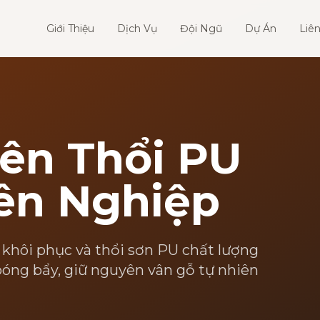
Giới Thiệu
Dịch Vụ
Đội Ngũ
Dự Án
Liê
ên Thổi PU
ên Nghiệp
 khôi phục và thổi sơn PU chất lượng
óng bẩy, giữ nguyên vân gỗ tự nhiên