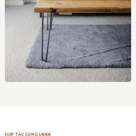
HỢP TÁC CÙNG U888