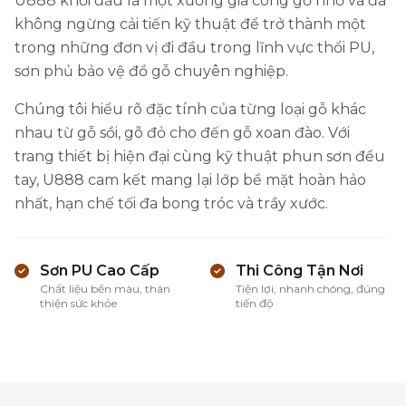
U888 khởi đầu là một xưởng gia công gỗ nhỏ và đã
không ngừng cải tiến kỹ thuật để trở thành một
trong những đơn vị đi đầu trong lĩnh vực thổi PU,
sơn phủ bảo vệ đồ gỗ chuyên nghiệp.
Chúng tôi hiểu rõ đặc tính của từng loại gỗ khác
nhau từ gỗ sồi, gõ đỏ cho đến gỗ xoan đào. Với
trang thiết bị hiện đại cùng kỹ thuật phun sơn đều
tay, U888 cam kết mang lại lớp bề mặt hoàn hảo
nhất, hạn chế tối đa bong tróc và trầy xước.
Sơn PU Cao Cấp
Thi Công Tận Nơi
Chất liệu bền màu, thân
Tiện lợi, nhanh chóng, đúng
thiện sức khỏe
tiến độ