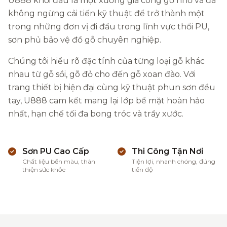
U888 khởi đầu là một xưởng gia công gỗ nhỏ và đã
không ngừng cải tiến kỹ thuật để trở thành một
trong những đơn vị đi đầu trong lĩnh vực thổi PU,
sơn phủ bảo vệ đồ gỗ chuyên nghiệp.
Chúng tôi hiểu rõ đặc tính của từng loại gỗ khác
nhau từ gỗ sồi, gõ đỏ cho đến gỗ xoan đào. Với
trang thiết bị hiện đại cùng kỹ thuật phun sơn đều
tay, U888 cam kết mang lại lớp bề mặt hoàn hảo
nhất, hạn chế tối đa bong tróc và trầy xước.
Sơn PU Cao Cấp
Thi Công Tận Nơi
Chất liệu bền màu, thân
Tiện lợi, nhanh chóng, đúng
thiện sức khỏe
tiến độ