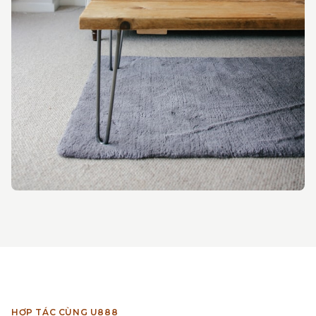
HỢP TÁC CÙNG U888