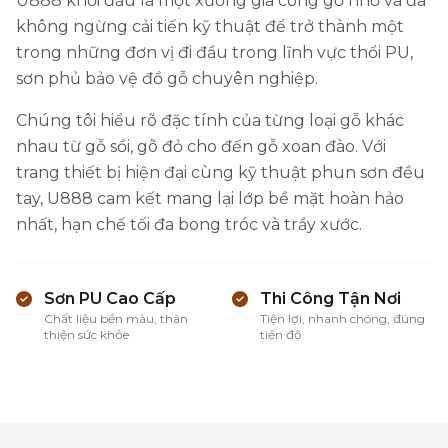
U888 khởi đầu là một xưởng gia công gỗ nhỏ và đã
không ngừng cải tiến kỹ thuật để trở thành một
trong những đơn vị đi đầu trong lĩnh vực thổi PU,
sơn phủ bảo vệ đồ gỗ chuyên nghiệp.
Chúng tôi hiểu rõ đặc tính của từng loại gỗ khác
nhau từ gỗ sồi, gõ đỏ cho đến gỗ xoan đào. Với
trang thiết bị hiện đại cùng kỹ thuật phun sơn đều
tay, U888 cam kết mang lại lớp bề mặt hoàn hảo
nhất, hạn chế tối đa bong tróc và trầy xước.
Sơn PU Cao Cấp
Thi Công Tận Nơi
Chất liệu bền màu, thân
Tiện lợi, nhanh chóng, đúng
thiện sức khỏe
tiến độ