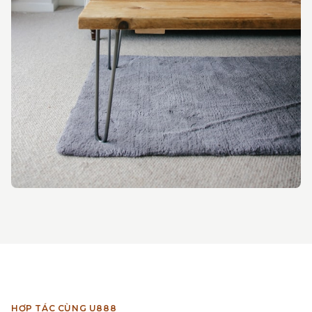
HỢP TÁC CÙNG U888