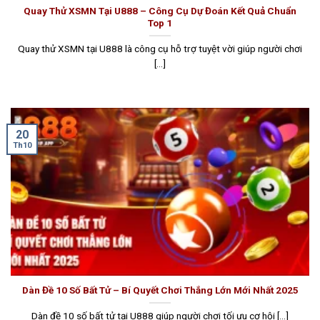
Quay Thử XSMN Tại U888 – Công Cụ Dự Đoán Kết Quả Chuẩn
Top 1
Quay thử XSMN tại U888 là công cụ hỗ trợ tuyệt vời giúp người chơi
[...]
20
Th10
Dàn Đề 10 Số Bất Tử – Bí Quyết Chơi Thắng Lớn Mới Nhất 2025
Dàn đề 10 số bất tử tại U888 giúp người chơi tối ưu cơ hội [...]