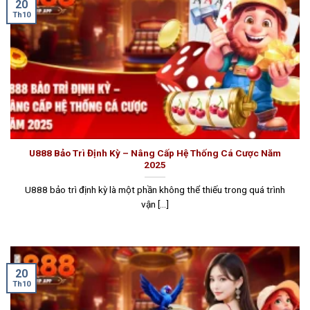
20
Th10
U888 Bảo Trì Định Kỳ – Nâng Cấp Hệ Thống Cá Cược Năm
2025
U888 bảo trì định kỳ là một phần không thể thiếu trong quá trình
vận [...]
20
Th10