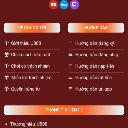
VỀ CHÚNG TÔI
HƯỚNG DẪN
Giới thiệu U888
Hướng dẫn đăng ký
Chính sách bảo mật
Hướng dẫn đăng nhập
Chơi có trách nhiệm
Hướng dẫn nạp tiền
Miễn trừ trách nhiệm
Hướng dẫn rút tiền
Quyền riêng tư
Hướng dẫn tải app
THÔNG TIN LIÊN HỆ
Thương hiêu: U888