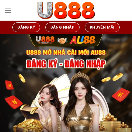
Skip
to
content
ĐĂNG KÝ
ĐĂNG NHẬP
KHUYẾN MÃI