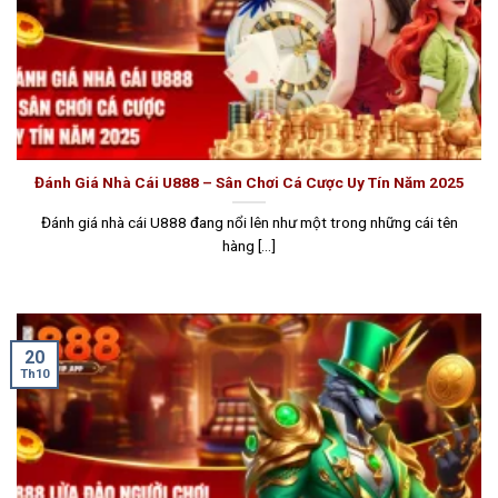
Đánh Giá Nhà Cái U888 – Sân Chơi Cá Cược Uy Tín Năm 2025
Đánh giá nhà cái U888 đang nổi lên như một trong những cái tên
hàng [...]
20
Th10